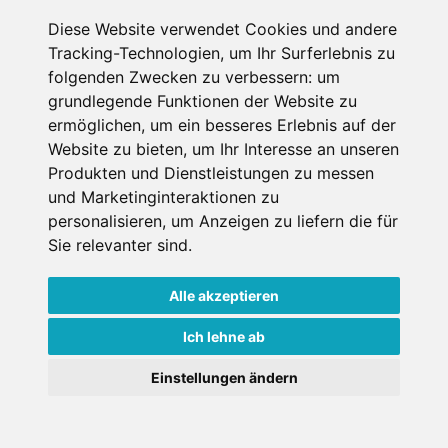
Internet
Diese Website verwendet Cookies und andere
Tracking-Technologien, um Ihr Surferlebnis zu
folgenden Zwecken zu verbessern:
um
€ 146,-
grundlegende Funktionen der Website zu
ab
ermöglichen
,
um ein besseres Erlebnis auf der
pro Person pro Nacht
Website zu bieten
,
um Ihr Interesse an unseren
Produkten und Dienstleistungen zu messen
Gesamtpreis ab
€ 146,-
und Marketinginteraktionen zu
1 Pers./ Nacht
personalisieren
,
um Anzeigen zu liefern die für
Sie relevanter sind
.
Jetzt buchen
Alle akzeptieren
Ich lehne ab
Einstellungen ändern