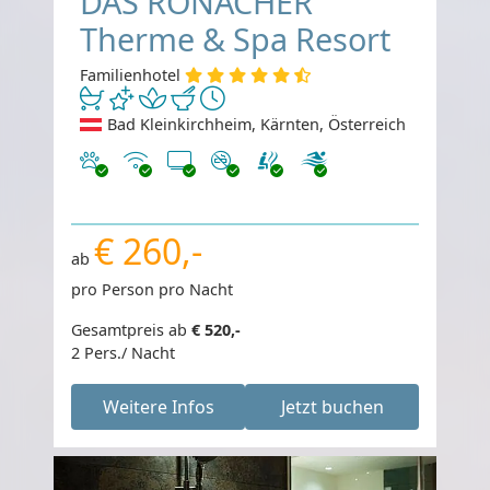
DAS RONACHER
Therme & Spa Resort
Familienhotel
Bad Kleinkirchheim, Kärnten, Österreich
Haustiere erlaubt
Internet
TV
Nichtraucher
€ 260,-
ab
pro Person pro Nacht
Gesamtpreis ab
€ 520,-
2 Pers./ Nacht
Weitere Infos
Jetzt buchen