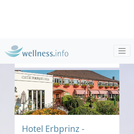
€ 270,-
ab
pro Person pro Nacht
Gesamtpreis ab
€ 270,-
1 Pers./ Nacht
Jetzt buchen
Hotel Erbprinz -