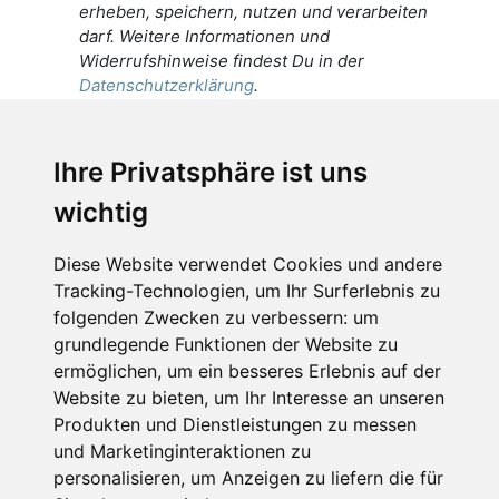
erheben, speichern, nutzen und verarbeiten
darf. Weitere Informationen und
Widerrufshinweise findest Du in der
Datenschutzerklärung
.
Ich stimme zu, dass meine
personenbezogenen Daten an den
Ihre Privatsphäre ist uns
Empfänger dieser Nachricht weitergeleitet
wichtig
werden dürfen. Weitere Informationen und
Widerrufshinweise findest Du in der
Datenschutzerklärung
.
Diese Website verwendet Cookies und andere
Tracking-Technologien, um Ihr Surferlebnis zu
folgenden Zwecken zu verbessern:
um
grundlegende Funktionen der Website zu
Anfrage abschicken
ermöglichen
,
um ein besseres Erlebnis auf der
Website zu bieten
,
um Ihr Interesse an unseren
Diese Seite ist durch reCAPTCHA geschützt und es
Produkten und Dienstleistungen zu messen
gelten die Google
Datenschutzerklärung
und
und Marketinginteraktionen zu
Nutzungsbedingungen
.
personalisieren
,
um Anzeigen zu liefern die für