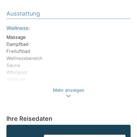
Ausstattung
Wellness:
Es
Massage
Ve
Dampfbad
Es
Freiluftbad
Ko
Wellnessbereich
Di
Sauna
Fr
Whirlpool
Solarium
Mehr anzeigen
Ihre Reisedaten