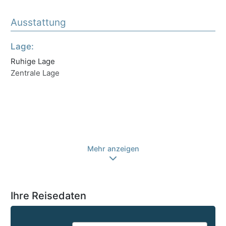
Ausstattung
Lage:
Ho
Ruhige Lage
Unt
Zentrale Lage
Ge
Wi
Tr
Ga
Tr
Sp
Mehr anzeigen
Ihre Reisedaten