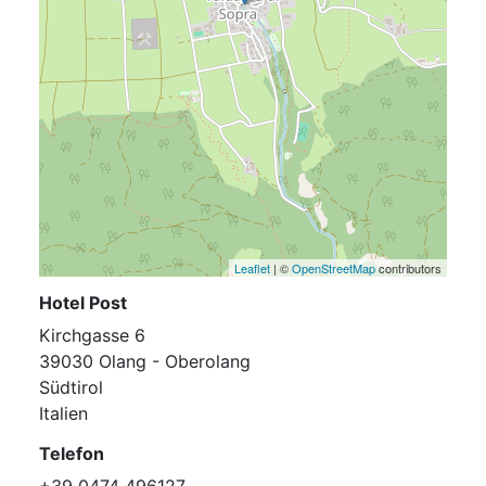
Leaflet
| ©
OpenStreetMap
contributors
Hotel Post
Kirchgasse 6
39030 Olang - Oberolang
Südtirol
Italien
Telefon
+39 0474 496127