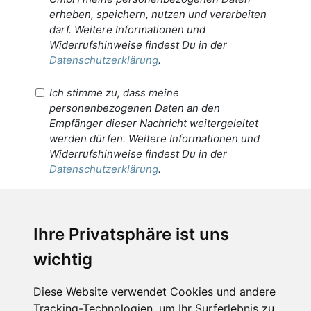
erheben, speichern, nutzen und verarbeiten
darf. Weitere Informationen und
Widerrufshinweise findest Du in der
Datenschutzerklärung
.
Ich stimme zu, dass meine
personenbezogenen Daten an den
Empfänger dieser Nachricht weitergeleitet
werden dürfen. Weitere Informationen und
Widerrufshinweise findest Du in der
Datenschutzerklärung
.
Anfrage abschicken
Ihre Privatsphäre ist uns
wichtig
Diese Seite ist durch reCAPTCHA geschützt und es
gelten die Google
Datenschutzerklärung
und
Nutzungsbedingungen
.
Diese Website verwendet Cookies und andere
Tracking-Technologien, um Ihr Surferlebnis zu