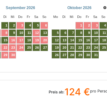
September
2026
Oktober
2026
Di
Mi
Do
Fr
Sa
So
Mo
Di
Mi
Do
Fr
Sa
So
1
2
3
4
5
6
1
2
3
4
8
9
10
11
12
13
5
6
7
8
9
10
11
15
16
17
18
19
20
12
13
14
15
16
17
18
22
23
24
25
26
27
19
20
21
22
23
24
25
29
30
26
27
28
29
30
31
124 €
pro Pers
Preis ab: