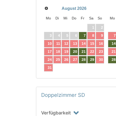
August
2026
Mo
Di
Mi
Do
Fr
Sa
So
Mo
1
2
3
4
5
6
7
8
9
7
10
11
12
13
14
15
16
14
17
18
19
20
21
22
23
21
24
25
26
27
28
29
30
28
31
Doppelzimmer SD
Verfügbarkeit