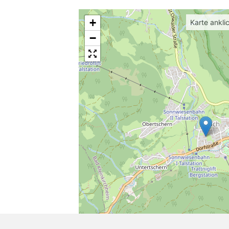
+
Karte ankli
−