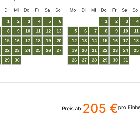
Di
Mi
Do
Fr
Sa
So
Mo
Di
Mi
Do
Fr
Sa
So
1
2
3
4
5
6
1
2
3
4
8
9
10
11
12
13
5
6
7
8
9
10
11
15
16
17
18
19
20
12
13
14
15
16
17
18
22
23
24
25
26
27
19
20
21
22
23
24
25
29
30
26
27
28
29
30
31
205 €
pro Einhe
Preis ab: