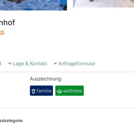
nhof
ch
t
Lage & Kontakt
Anfrageformular
Auszeichnung:
familie
wellness
deskategorie.