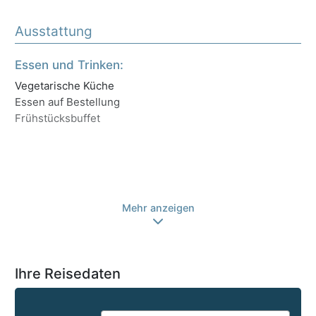
Ausstattung
Essen und Trinken:
Ho
Vegetarische Küche
Unt
Essen auf Bestellung
Lif
Frühstücksbuffet
Ge
Tr
Ga
Sp
We
Mehr anzeigen
Ihre Reisedaten