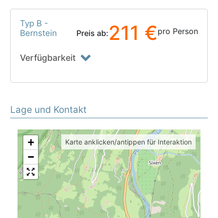
Typ B -
211 €
pro Person
Bernstein
Preis ab:
Verfügbarkeit
Lage und Kontakt
+
Karte anklicken/antippen für Interaktion
−