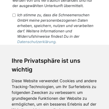
werden von uns vertraulich behandelt und nur
der ausgewählten Unterkunft übermittelt.
Ich stimme zu, dass die Schneemenschen
GmbH meine personenbezogenen Daten
erheben, speichern, nutzen und verarbeiten
darf. Weitere Informationen und
Widerrufshinweise findest Du in der
Datenschutzerklärung
.
Ich stimme zu, dass meine
personenbezogenen Daten an den
Ihre Privatsphäre ist uns
Empfänger dieser Nachricht weitergeleitet
wichtig
werden dürfen. Weitere Informationen und
Widerrufshinweise findest Du in der
Datenschutzerklärung
.
Diese Website verwendet Cookies und andere
Tracking-Technologien, um Ihr Surferlebnis zu
folgenden Zwecken zu verbessern:
um
grundlegende Funktionen der Website zu
Anfrage abschicken
ermöglichen
,
um ein besseres Erlebnis auf der