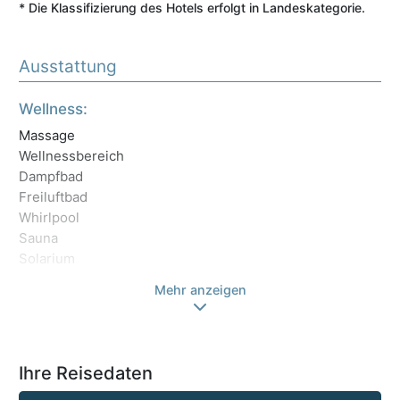
* Die Klassifizierung des Hotels erfolgt in Landeskategorie.
Ausstattung
Be
Wellness:
Ha
Massage
Wellnessbereich
Dampfbad
Freiluftbad
Whirlpool
Sauna
Solarium
Mehr anzeigen
Ihre Reisedaten