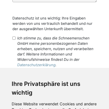
Datenschutz ist uns wichtig: Ihre Eingaben
werden von uns vertraulich behandelt und nur
der ausgewählten Unterkunft übermittelt.
Ich stimme zu, dass die Schneemenschen
GmbH meine personenbezogenen Daten
erheben, speichern, nutzen und verarbeiten
darf. Weitere Informationen und
Widerrufshinweise findest Du in der
Datenschutzerklärung
.
Ich stimme zu, dass meine
personenbezogenen Daten an den
Ihre Privatsphäre ist uns
Empfänger dieser Nachricht weitergeleitet
wichtig
werden dürfen. Weitere Informationen und
Widerrufshinweise findest Du in der
Datenschutzerklärung
.
Diese Website verwendet Cookies und andere