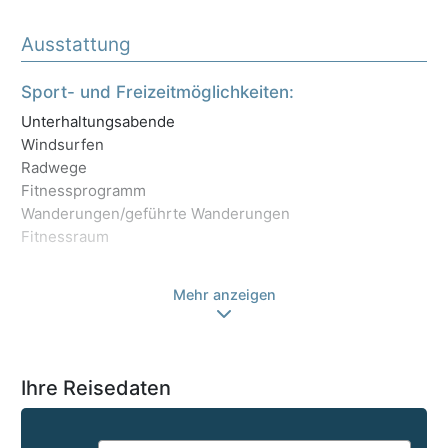
Ausstattung
Sport- und Freizeitmöglichkeiten:
Ho
Unterhaltungsabende
Ha
Windsurfen
Lif
Radwege
Au
Fitnessprogramm
Ga
Wanderungen/geführte Wanderungen
Ba
Fitnessraum
Ge
We
Mehr anzeigen
Ihre Reisedaten