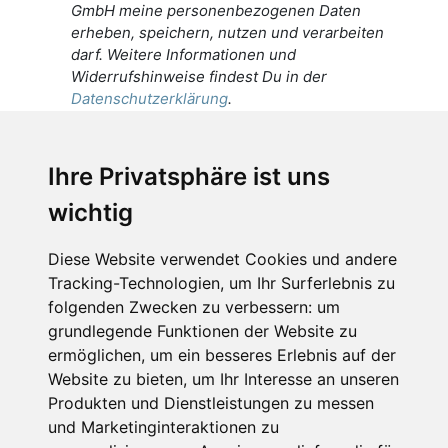
GmbH meine personenbezogenen Daten
erheben, speichern, nutzen und verarbeiten
darf. Weitere Informationen und
Widerrufshinweise findest Du in der
Datenschutzerklärung
.
Ich stimme zu, dass meine
personenbezogenen Daten an den
Ihre Privatsphäre ist uns
Empfänger dieser Nachricht weitergeleitet
wichtig
werden dürfen. Weitere Informationen und
Widerrufshinweise findest Du in der
Datenschutzerklärung
.
Diese Website verwendet Cookies und andere
Tracking-Technologien, um Ihr Surferlebnis zu
folgenden Zwecken zu verbessern:
um
grundlegende Funktionen der Website zu
Anfrage abschicken
ermöglichen
,
um ein besseres Erlebnis auf der
Website zu bieten
,
um Ihr Interesse an unseren
Diese Seite ist durch reCAPTCHA geschützt und es
Produkten und Dienstleistungen zu messen
gelten die Google
Datenschutzerklärung
und
und Marketinginteraktionen zu
Nutzungsbedingungen
.