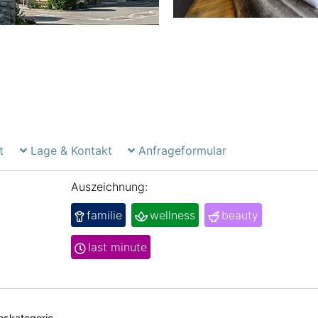
t
Lage & Kontakt
Anfrageformular
Auszeichnung:
familie
wellness
beauty
last minute
deskategorie.