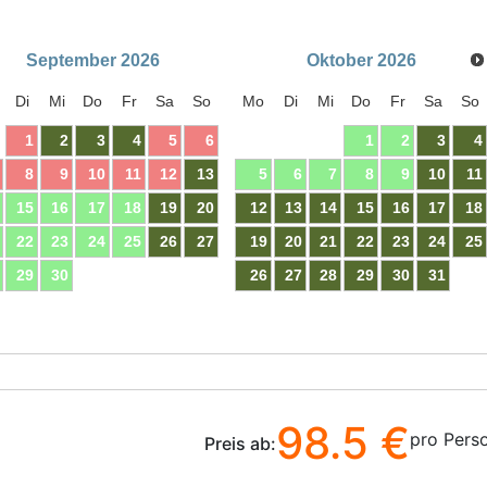
September
2026
Oktober
2026
Di
Mi
Do
Fr
Sa
So
Mo
Di
Mi
Do
Fr
Sa
So
1
2
3
4
5
6
1
2
3
4
8
9
10
11
12
13
5
6
7
8
9
10
11
15
16
17
18
19
20
12
13
14
15
16
17
18
22
23
24
25
26
27
19
20
21
22
23
24
25
29
30
26
27
28
29
30
31
98.5 €
pro Pers
Preis ab: