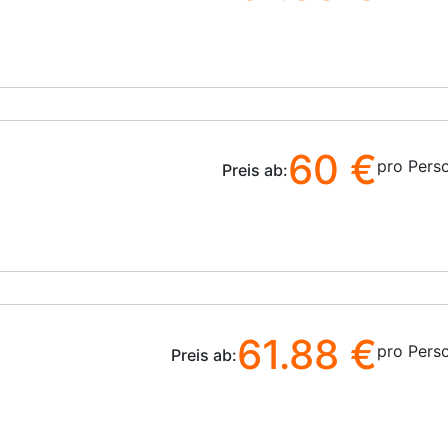
60 €
pro Pers
Preis ab:
61.88 €
pro Pers
Preis ab: