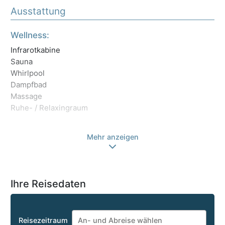
Ausstattung
Wellness:
Sp
Infrarotkabine
Sw
Sauna
Wa
Whirlpool
Fi
Dampfbad
Li
Massage
Re
Ruhe- / Relaxingraum
Be
An
Mehr anzeigen
Ihre Reisedaten
Reisezeitraum