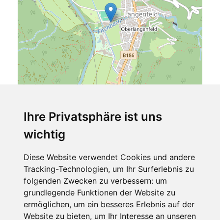
Ihre Privatsphäre ist uns
wichtig
Leaflet
| ©
OpenStreetMap
contributors
Naturhotel Waldklause
Diese Website verwendet Cookies und andere
Tracking-Technologien, um Ihr Surferlebnis zu
Unterlängenfeld 190
folgenden Zwecken zu verbessern:
um
6444 Längenfeld
grundlegende Funktionen der Website zu
Tirol
ermöglichen
,
um ein besseres Erlebnis auf der
Österreich
Website zu bieten
,
um Ihr Interesse an unseren