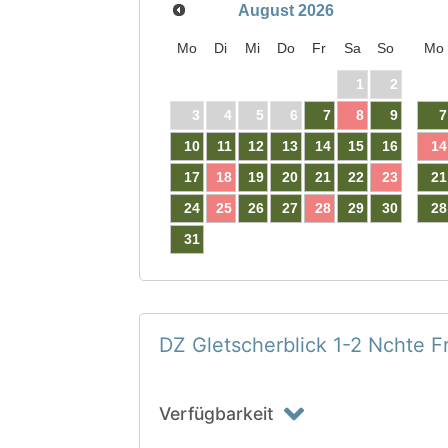
August
2026
Mo
Di
Mi
Do
Fr
Sa
So
Mo
1
2
3
4
5
6
7
8
9
7
10
11
12
13
14
15
16
14
17
18
19
20
21
22
23
21
24
25
26
27
28
29
30
28
31
DZ Gletscherblick 1-2 Nchte F
Verfügbarkeit