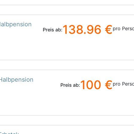
Halbpension
138.96 €
pro Pers
Preis ab:
 Halbpension
100 €
pro Pers
Preis ab: