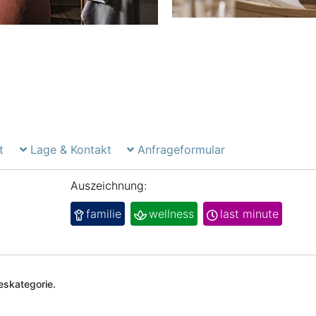
t
Lage & Kontakt
Anfrageformular
Auszeichnung:
familie
wellness
last minute
deskategorie.