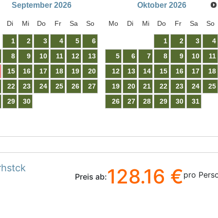
September
2026
Oktober
2026
Di
Mi
Do
Fr
Sa
So
Mo
Di
Mi
Do
Fr
Sa
So
1
2
3
4
5
6
1
2
3
4
8
9
10
11
12
13
5
6
7
8
9
10
11
15
16
17
18
19
20
12
13
14
15
16
17
18
22
23
24
25
26
27
19
20
21
22
23
24
25
29
30
26
27
28
29
30
31
rhstck
128.16 €
pro Pers
Preis ab: