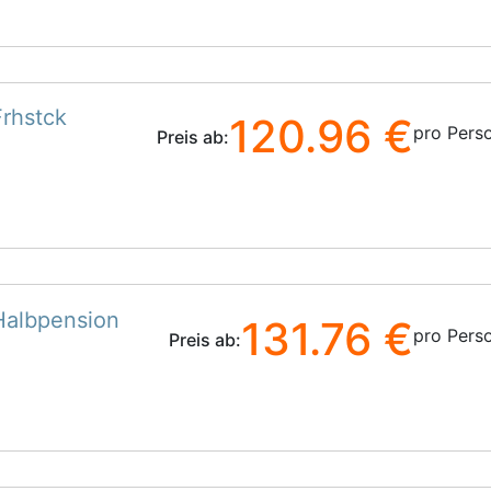
rhstck
120.96 €
pro Pers
Preis ab:
Halbpension
131.76 €
pro Pers
Preis ab: