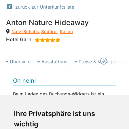
zurück zur Unterkunftsliste
Anton Nature Hideaway
Natz-Schabs
,
Südtirol
,
Italien
Hotel Garni
Übersicht
Ausstattung
Preise & Verfügbarkeit
Oh nein!
Beim Laden des Buchungs-Widgets ist ein
unerwarteter Fehler aufgetreten.
Bitte versuchen Sie es später erneut.
Ihre Privatsphäre ist uns
wichtig