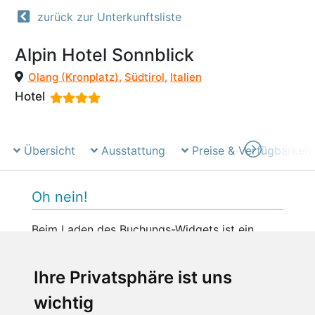
zurück zur Unterkunftsliste
Alpin Hotel Sonnblick
Olang (Kronplatz)
,
Südtirol
,
Italien
Hotel
Übersicht
Ausstattung
Preise & Verfügbarkeit
Oh nein!
Beim Laden des Buchungs-Widgets ist ein
unerwarteter Fehler aufgetreten.
Bitte versuchen Sie es später erneut.
Ihre Privatsphäre ist uns
wichtig