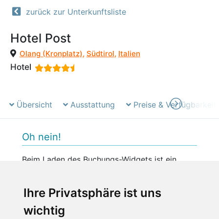
zurück zur Unterkunftsliste
Hotel Post
Olang (Kronplatz)
,
Südtirol
,
Italien
Hotel
Übersicht
Ausstattung
Preise & Verfügbarkeit
Oh nein!
Beim Laden des Buchungs-Widgets ist ein
unerwarteter Fehler aufgetreten.
Bitte versuchen Sie es später erneut.
Ihre Privatsphäre ist uns
wichtig